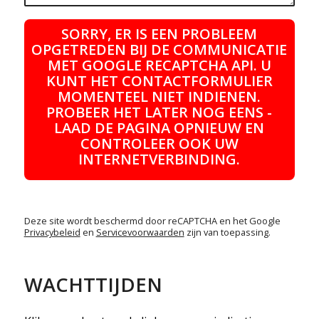
SORRY, ER IS EEN PROBLEEM
OPGETREDEN BIJ DE COMMUNICATIE
MET GOOGLE RECAPTCHA API. U
KUNT HET CONTACTFORMULIER
MOMENTEEL NIET INDIENEN.
PROBEER HET LATER NOG EENS -
LAAD DE PAGINA OPNIEUW EN
CONTROLEER OOK UW
INTERNETVERBINDING.
Deze site wordt beschermd door reCAPTCHA en het Google
Privacybeleid
en
Servicevoorwaarden
zijn van toepassing.
WACHTTIJDEN