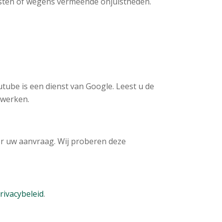
ksten of wegens vermeende onjuistheden.
ube is een dienst van Google. Leest u de
rwerken.
oor uw aanvraag. Wij proberen deze
rivacybeleid
.