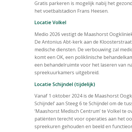
Gratis parkeren is mogelijk nabij het gezo
het voetbalstadion Frans Heesen.
Locatie Volkel
Medio 2026 vestigt de Maashorst Oogkliniek 
De Antonius Abt-kerk aan de Kloosterstraat
medische diensten. De verbouwing zal medio 
komt een OK, een poliklinische behandelkam
een behandelruimte voor het laseren van nas
spreekuurkamers uitgebreid.
Locatie Schijndel (tijdelijk)
Vanaf 1 oktober 2024 is de Maashorst Oogkli
Schijndel’ aan Steeg 6 te Schijndel om de tu
‘Maashorst Medisch Centrum’ te Volkel te o
patiënten terecht voor operaties aan het o
spreekuren gehouden en beeld en functieo