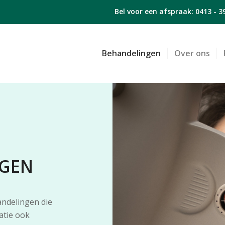
Bel voor een afspraak:
0413 - 3
Behandelingen
Over ons
NGEN
andelingen die
atie ook