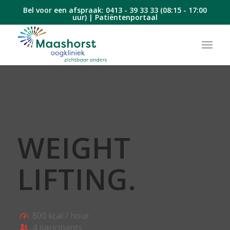
Bel voor een afspraak:
0413 - 39 33 33
(08:15 - 17:00
uur) |
Patiëntenportaal
WEIGHT
LIFTING
.
800 kcal / hour
4 paricipants