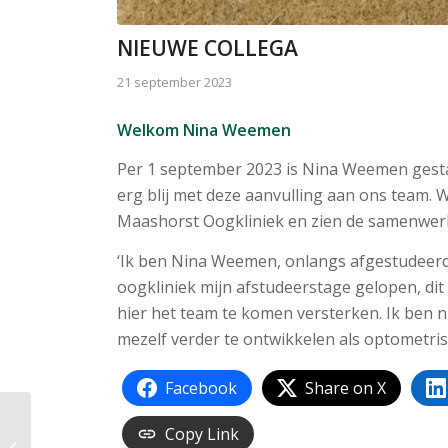
NIEUWE COLLEGA
21 september 2023
Welkom Nina Weemen
Per 1 september 2023 is Nina Weemen gestar
erg blij met deze aanvulling aan ons team.
Maashorst Oogkliniek en zien de samenwerk
‘Ik ben Nina Weemen, onlangs afgestudeerd 
oogkliniek mijn afstudeerstage gelopen, dit
hier het team te komen versterken. Ik ben n
mezelf verder te ontwikkelen als optometrist.
Facebook
Share on X
Copy Link
Vacature orthoptie