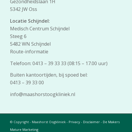
Gezondheidslaan 1H
5342 JW Oss
Locatie Schijndel:
Medisch Centrum Schijndel
Steeg 6
5482 WN Schijndel
Route-informatie
Telefoon: 0413 – 39 33 33 (08:15 – 17.00 uur)
Buiten kantoortijden, bij spoed bel:
0413 – 39 33 00
info@maashorstoogkliniek.nl
© Copyright - Maashorst Oogkliniek -
Privacy
-
Disclaimer
-
De Makers
Mature Marketing